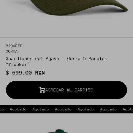
PIQUETE
GORRA
Guardianes del Agave - Gorra 5 Paneles
"Trucker"
$ 699.00 MXN
AGREGAR AL CARRITO
o
Agotado
Agotado
Agotado
Agotado
Agotado
Agota